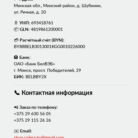
Минская обл., Минский район, д. Шубники,
ул. Речная, д. 20
📄
УНП:
693418761
📦
GLN:
4819861200001
💳
Расчётный счёт (BYN):
BY88BELB3013001KGG0010226000
🏦
Банк:
ОАО «Банк БелВЭБ»
г. Минск, просп. Победителей, 29
БИК:
BELBBY2X
📞 Контактная информация
📲
Заказ по телефону:
+375 29 630 56 05
+375 29 115 26 26
✉️
Email:
shop.colesa.by@gmail.com