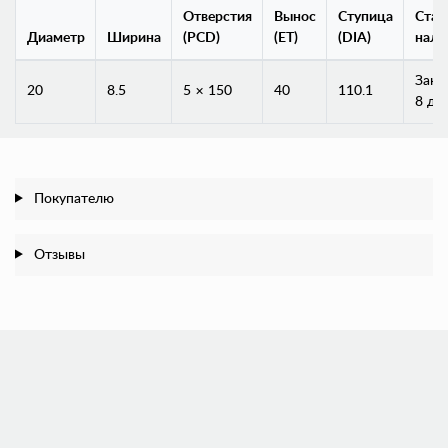
Отверстия
Вынос
Ступица
Стат
Диаметр
Ширина
(PCD)
(ET)
(DIA)
нали
Заказ
20
8.5
5 × 150
40
110.1
8 дн
Покупателю
Отзывы