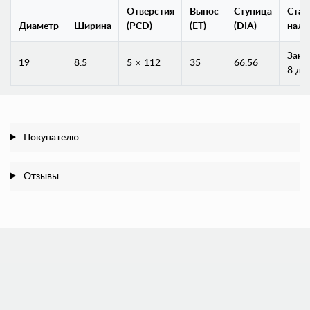
Отверстия
Вынос
Ступица
Стат
Диаметр
Ширина
(PCD)
(ET)
(DIA)
нали
Заказ
19
8.5
5 × 112
35
66.56
8 дн
Покупателю
Отзывы