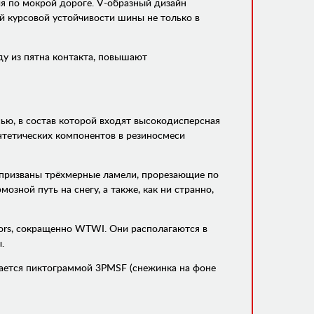
я по мокрой дороге. V-образный дизайн
ой курсовой устойчивости шины не только в
у из пятна контакта, повышают
ью, в состав которой входят высокодисперсная
нтетических компонентов в резиносмеси
 призваны трёхмерные ламели, прорезающие по
зной путь на снегу, а также, как ни странно,
tors, сокращенно WTWI. Они располагаются в
.
ается пиктограммой 3PMSF (снежинка на фоне