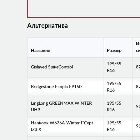
Альтернатива
И
Название
Размер
с
195/55
Gislaved SpikeControl
8
R16
195/55
Bridgestone Ecopia EP150
8
R16
LingLong GREENMAX WINTER
195/55
9
UHP
R16
Hankook W636A Winter I*Cept
195/55
9
IZ3 X
R16