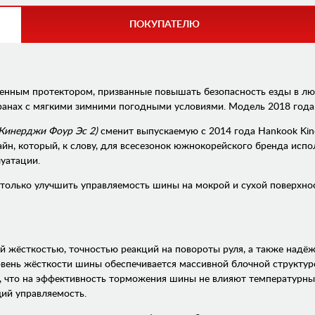
ПОКУПАТЕЛЮ
енным протектором, призванные повышать безопасность езды в лю
транах с мягкими зимними погодными условиями. Модель 2018 года
 Кинерджи Фоур Эс 2)
сменит выпускаемую с 2014 года Hankook Kin
, который, к слову, для всесезонок южнокорейского бренда исполь
уатации.
только улучшить управляемость шины на мокрой и сухой поверхнос
й жёсткостью, точностью реакций на повороты руля, а также надё
ровень жёсткости шины обеспечивается массивной блочной структ
т, что на эффективность торможения шины не влияют температурны
ий управляемость.