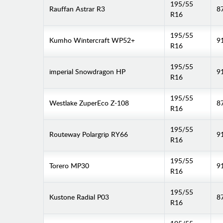
195/55
Rauffan Astrar R3
8
R16
195/55
Kumho Wintercraft WP52+
9
R16
195/55
imperial Snowdragon HP
9
R16
195/55
Westlake ZuperEco Z-108
8
R16
195/55
Routeway Polargrip RY66
9
R16
195/55
Torero MP30
9
R16
195/55
Kustone Radial P03
8
R16