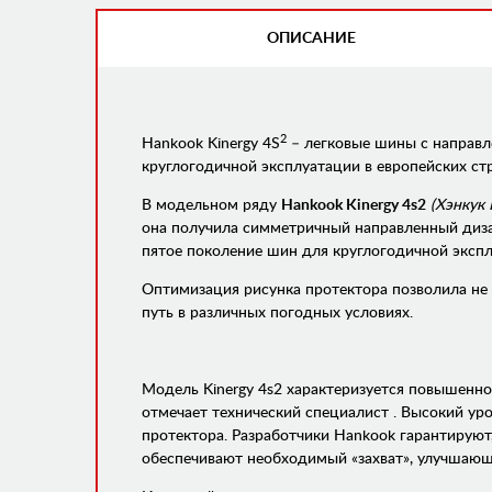
ОПИСАНИЕ
(АКТИВНАЯ
ВКЛАДКА)
2
Hankook Kinergy 4S
– легковые шины с направл
круглогодичной эксплуатации в европейских с
В модельном ряду
Hankook Kinergy 4s2
(Хэнкук
она получила симметричный направленный дизайн
пятое поколение шин для круглогодичной экспл
Оптимизация рисунка протектора позволила не 
путь в различных погодных условиях.
Модель Kinergy 4s2 характеризуется повышенно
отмечает технический специалист . Высокий у
протектора. Разработчики Hankook гарантирую
обеспечивают необходимый «захват», улучшающ