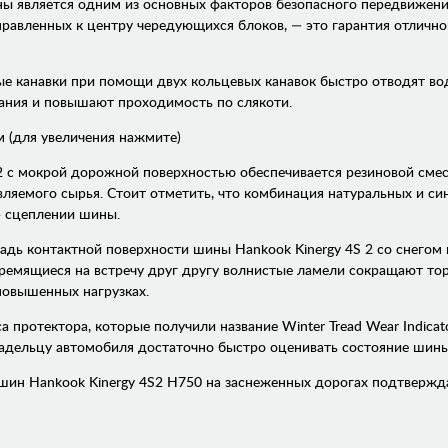
 является одним из основных факторов безопасного передвижени
аправленных к центру чередующихся блоков, — это гарантия отличн
 канавки при помощи двух кольцевых канавок быстро отводят вод
ания и повышают проходимость по слякоти.
м (для увеличения нажмите)
2 с мокрой дорожной поверхностью обеспечивается резиновой смес
вляемого сырья. Стоит отметить, что комбинация натуральных и си
» сцеплении шины.
адь контактной поверхности шины Hankook Kinergy 4S 2 со снегом
емящиеся на встречу друг другу волнистые ламели сокращают тормо
повышенных нагрузках.
протектора, которые получили название Winter Tread Wear Indica
владельцу автомобиля достаточно быстро оценивать состояние шины
шин Hankook Kinergy 4S2 H750 на заснеженных дорогах подтвержд