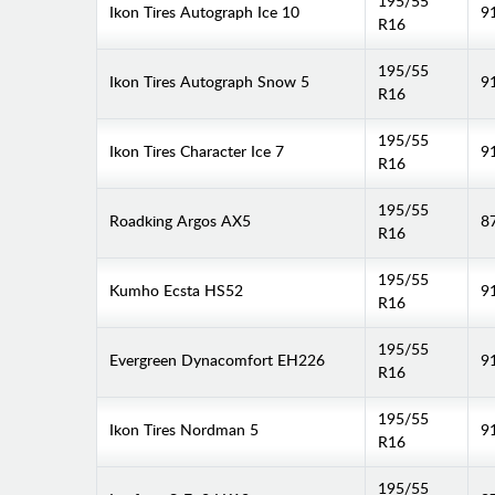
195/55
Ikon Tires Autograph Ice 10
9
R16
195/55
Ikon Tires Autograph Snow 5
9
R16
195/55
Ikon Tires Character Ice 7
9
R16
195/55
Roadking Argos AX5
8
R16
195/55
Kumho Ecsta HS52
9
R16
195/55
Evergreen Dynacomfort EH226
9
R16
195/55
Ikon Tires Nordman 5
9
R16
195/55