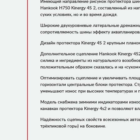
Имеющий направление рисунок протектора шины
Hankook H750 Kinergy 4S 2, составленный из н
сухих условиях, но и во время дождя.
Широкие двухуровневые латеральные дренажные
сопротивляемость шины эффекту аквапланиров
Дизайн протектора Kinergy 4S 2 крупным плано
Дополнительное сцепление Hankook Kinergy 4S
силика и ингредиенты из натурального возобно
положительным образом сказалась и на «сухом
Оптимизировать сцепление и увеличивать площ
горизонтали центральные блоки протектора. Стр
уменьшают износ при высоких температурах и 
Модель снабжена зимними индикаторами износа 
канавках протектора Kinergy 4s2 и позволяют 
Надёжность сцепных свойств всесезонных авто
трёхпиковой горы) на боковине.