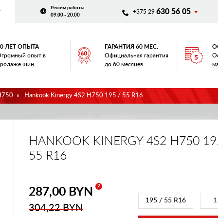
Режим работы
:
630 56 05
+375 29
09.00 - 20.00
20 ЛЕТ ОПЫТА
ГАРАНТИЯ 60 МЕС.
О
громный опыт в
Официальная гарантия
О
родаже шин
до 60 месяцев
м
H750
Hankook Kinergy 4S2 H750 195 / 55 R16
HANKOOK KINERGY 4S2 H750 19
55 R16
?
287,00 BYN
195 / 55 R16
304,22 BYN