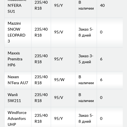
235/40
В
N'FERA
95/Y
40
R18
наличии
SU1
Mazzini
SNOW
235/40
Заказ 5-
95/V
0
LEOPARD
R18
8 дней
3
Maxxis
235/40
Заказ 3-
Premitra
95/Y
6
R18
5 дней
HP6
Nexen
235/40
В
95/W
6
N'Fera AU7
R18
наличии
Wanli
235/40
В
95/V
0
SW211
R18
наличии
Windforce
235/40
Заказ 5-
Advanfors
95/Y
0
R18
8 дней
UHP