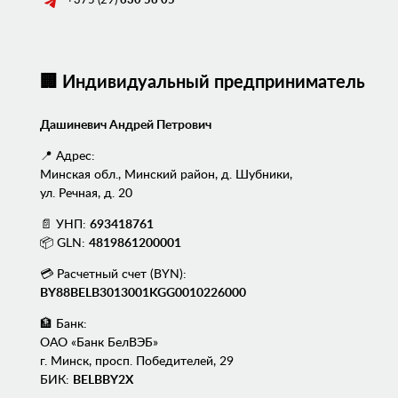
+375 (29)
630 56 05
🏢 Индивидуальный предприниматель
Дашиневич Андрей Петрович
📍 Адрес:
Минская обл., Минский район, д. Шубники,
ул. Речная, д. 20
📄 УНП:
693418761
📦 GLN:
4819861200001
💳 Расчетный счет (BYN):
BY88BELB3013001KGG0010226000
🏦 Банк:
ОАО «Банк БелВЭБ»
г. Минск, просп. Победителей, 29
БИК:
BELBBY2X