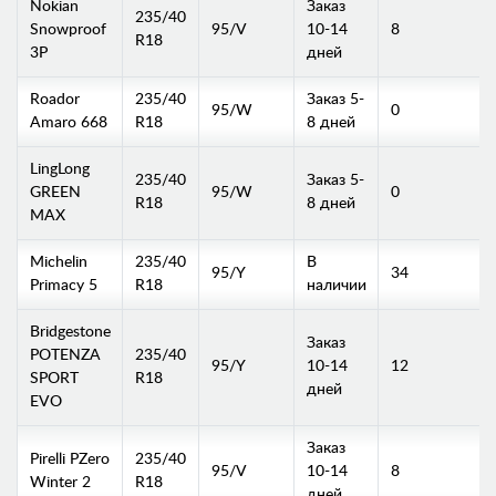
Nokian
Заказ
235/40
Snowproof
95/V
10-14
8
R18
3P
дней
Roador
235/40
Заказ 5-
95/W
0
Amaro 668
R18
8 дней
LingLong
235/40
Заказ 5-
GREEN
95/W
0
R18
8 дней
MAX
Michelin
235/40
В
95/Y
34
Primacy 5
R18
наличии
Bridgestone
Заказ
POTENZA
235/40
95/Y
10-14
12
SPORT
R18
дней
EVO
Заказ
Pirelli PZero
235/40
95/V
10-14
8
Winter 2
R18
дней