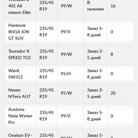
235/45
В
401 All
99/W
16
R19
наличии
season Elite
Hankook
235/45
Заказ 5-
IK41A iON
99/V
0
R19
8 дней
GT SUV
Tourador X
235/45
Заказ 3-
99/W
8
SPEED TU2
R19
5 дней
Wanli
235/45
Заказ 5-
95/H
0
SW312
R19
8 дней
Nexen
235/45
Заказ 3-
95/W
20
N'Fera AU7
R19
5 дней
Austone
235/45
Заказ 5-
Nixia Winter
99/V
0
R19
8 дней
Pro
Ovation EV-
235/45
Заказ 5-