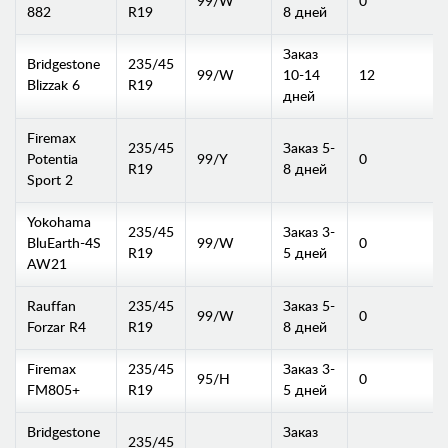
99/W
0
882
R19
8 дней
Заказ
Bridgestone
235/45
99/W
10-14
12
Blizzak 6
R19
дней
Firemax
235/45
Заказ 5-
Potentia
99/Y
0
R19
8 дней
Sport 2
Yokohama
235/45
Заказ 3-
BluEarth-4S
99/W
0
R19
5 дней
AW21
Rauffan
235/45
Заказ 5-
99/W
0
Forzar R4
R19
8 дней
Firemax
235/45
Заказ 3-
95/H
0
FM805+
R19
5 дней
Bridgestone
Заказ
235/45