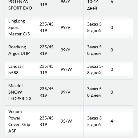
POTENZA
96/Y
10-14
6
R19
SPORT EVO
дней
LingLong
235/45
Заказ 5-
Sport
99/V
0
R19
8 дней
Master C/S
Roadking
235/45
Заказ 5-
99/Y
0
Argos UHP
R19
8 дней
Landsail
235/45
Заказ 5-
99/W
0
ls588
R19
8 дней
Mazzini
235/45
Заказ 5-
SNOW
99/V
0
R19
8 дней
LEOPARD 3
Venom
Power
235/45
Заказ 3-
95/W
4
Covert Grip
R19
5 дней
ASP