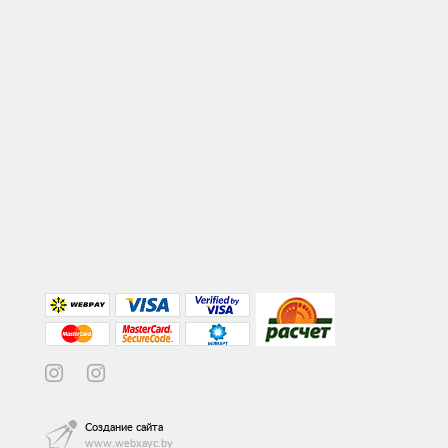
Создание сайта
www.webxayc.by