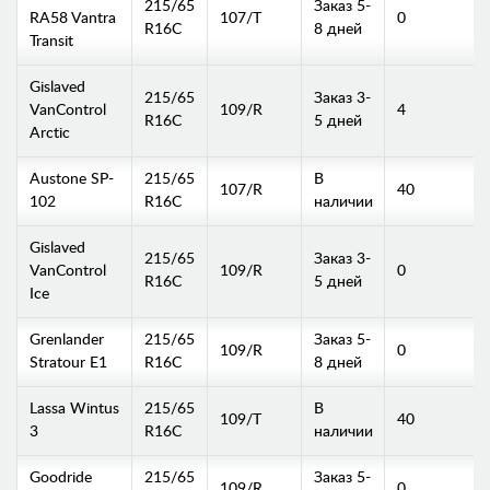
215/65
Заказ 5-
RA58 Vantra
107/T
0
R16C
8 дней
Transit
Gislaved
215/65
Заказ 3-
VanControl
109/R
4
R16C
5 дней
Arctic
Austone SP-
215/65
В
107/R
40
102
R16C
наличии
Gislaved
215/65
Заказ 3-
VanControl
109/R
0
R16C
5 дней
Ice
Grenlander
215/65
Заказ 5-
109/R
0
Stratour E1
R16C
8 дней
Lassa Wintus
215/65
В
109/T
40
3
R16C
наличии
Goodride
215/65
Заказ 5-
109/R
0