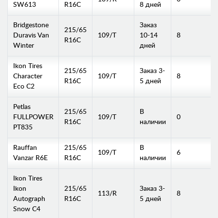
SW613
R16C
8 дней
Bridgestone
Заказ
215/65
Duravis Van
109/T
10-14
8
R16C
Winter
дней
Ikon Tires
215/65
Заказ 3-
Character
109/T
8
R16C
5 дней
Eco C2
Petlas
215/65
В
FULLPOWER
109/T
0
R16C
наличии
PT835
Rauffan
215/65
В
109/T
6
Vanzar R6E
R16C
наличии
Ikon Tires
Ikon
215/65
Заказ 3-
113/R
8
Autograph
R16C
5 дней
Snow C4