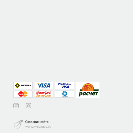
Создание сайта
www.webxayc.by