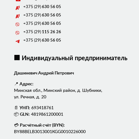
+375 (29)
630 56 05
+375 (29)
630 56 05
+375 (29)
630 56 05
+375 (29)
115 26 26
+375 (29)
630 56 05
🏢 Индивидуальный предприниматель
Дашиневич Андрей Петрович
📍
Адрес:
Минская обл., Минский район, д. Шубники,
ул. Речная, д. 20
📄
УНП:
693418761
📦
GLN:
4819861200001
💳
Расчётный счёт (BYN):
BY88BELB3013001KGG0010226000