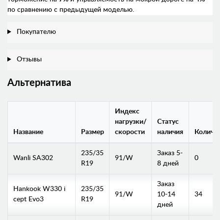
по сравнению с предыдущей моделью.
Покупателю
Отзывы
Альтернатива
Индекс
нагрузки/
Статус
Название
Размер
скорости
наличия
Количе
235/35
Заказ 5-
Wanli SA302
91/W
0
R19
8 дней
Заказ
Hankook W330 i
235/35
91/W
10-14
34
cept Evo3
R19
дней