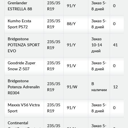
Grenlander
235/35
Заказ 5-
91/Y
0
ESTRELLA 88
R19
8 дней
Kumho Ecsta
235/35
Заказ 5-
88/Y
0
Sport PS72
R19
8 дней
Bridgestone
Заказ
235/35
POTENZA SPORT
91/Y
10-14
41
R19
EVO
дней
Goodride Zuper
235/35
Заказ 5-
91/V
0
Snow Z-507
R19
8 дней
Bridgestone
235/35
В
Potenza Adrenalin
91/W
12
R19
наличии
RE004
Maxxis VS6 Victra
235/35
Заказ 5-
91/Y
0
Sport
R19
8 дней
Continental
235/35
Заказ 5-