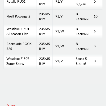
Rotalla RU01
91/Y
0
R19
8 дней
235/35
В
Pirelli Powergy 2
91/Y
10
R19
наличии
Westlake Z-401
235/35
В
91/W
6
All season Elite
R19
наличии
Rockblade ROCK
235/35
В
91/W
8
525
R19
наличии
Westlake Z-507
235/35
Заказ 5-
91/V
0
Zuper Snow
R19
8 дней