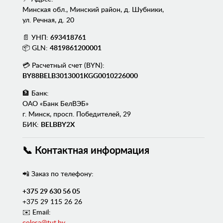
Минская обл., Минский район, д. Шубники,
ул. Речная, д. 20
📄 УНП:
693418761
📦 GLN:
4819861200001
💳 Расчетный счет (BYN):
BY88BELB3013001KGG0010226000
🏦 Банк:
ОАО «Банк БелВЭБ»
г. Минск, просп. Победителей, 29
БИК:
BELBBY2X
📞 Контактная информация
📲 Заказ по телефону:
+375 29 630 56 05
+375 29 115 26 26
✉️ Email:
colesa@tut.by