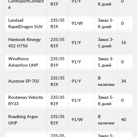
ContiSportContact
91/Y
0
R19
8 дней
6
Landsail
235/35
Заказ 5-
91/W
0
RapidDragon SUV
R19
8 дней
Hankook Kinergy
235/35
Заказ 3-
91/Y
16
4S2 H750
R19
5 дней
Windforce
235/35
Заказ 3-
91/Y
0
Advanfors UHP
R19
5 дней
235/35
В
Austone SP-702
91/Y
34
R19
наличии
Routeway Velocity
235/35
Заказ 5-
91/Y
0
RY33
R19
8 дней
Roadking Argos
235/35
В
91/W
40
UHP
R19
наличии
235/35
Заказ 5-