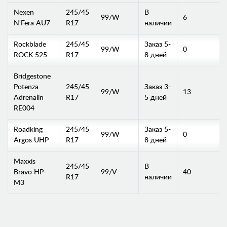
Nexen
245/45
В
99/W
6
N'Fera AU7
R17
наличии
Rockblade
245/45
Заказ 5-
99/W
0
ROCK 525
R17
8 дней
Bridgestone
Potenza
245/45
Заказ 3-
99/W
13
Adrenalin
R17
5 дней
RE004
Roadking
245/45
Заказ 5-
99/W
0
Argos UHP
R17
8 дней
Maxxis
245/45
В
Bravo HP-
99/V
40
R17
наличии
M3