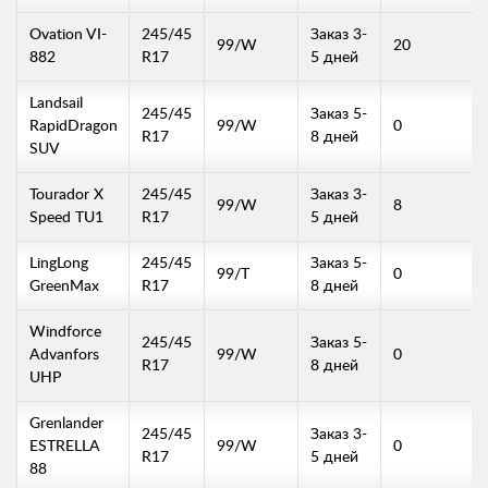
Ovation VI-
245/45
Заказ 3-
99/W
20
882
R17
5 дней
Landsail
245/45
Заказ 5-
RapidDragon
99/W
0
R17
8 дней
SUV
Tourador X
245/45
Заказ 3-
99/W
8
Speed TU1
R17
5 дней
LingLong
245/45
Заказ 5-
99/T
0
GreenMax
R17
8 дней
Windforce
245/45
Заказ 5-
Advanfors
99/W
0
R17
8 дней
UHP
Grenlander
245/45
Заказ 3-
ESTRELLA
99/W
0
R17
5 дней
88