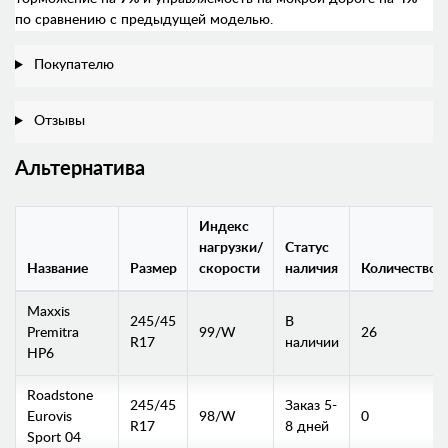
по сравнению с предыдущей моделью.
Покупателю
Отзывы
Альтернатива
Индекс
нагрузки/
Статус
Название
Размер
скорости
наличия
Количество
Maxxis
245/45
В
Premitra
99/W
26
R17
наличии
HP6
Roadstone
245/45
Заказ 5-
Eurovis
98/W
0
R17
8 дней
Sport 04