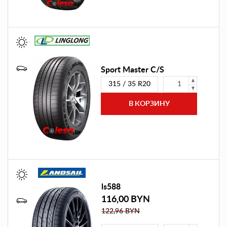
Sport Master C/S
315 / 35 R20
ls588
116,00 BYN
122,96 BYN