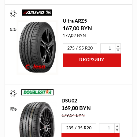
Ultra ARZ5
167,00 BYN
177,02 BYN
275 / 55 R20
DSU02
169,00 BYN
179,14 BYN
235 / 35 R20