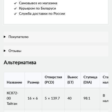
Самовывоз из магазина
Курьером по Беларуси
Служба доставки по России
Покупателю
Отзывы
Альтернатива
Отверстия
Вынос
Ступица
Стату
Название
Размер
(PCD)
(ET)
(DIA)
нали
KC872-
В
00
16 × 6
5 × 139.7
40
98.1
нали
Тайган