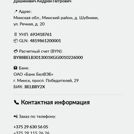
Дашиневич Андрей Петрович
📍 Адрес:
Минская обл., Минский район, д. Шубники,
ул. Речная, д. 20
📄 УНП:
693418761
📦 GLN:
4819861200001
💳 Расчетный счет (BYN):
BY88BELB3013001KGG0010226000
🏦 Банк:
ОАО «Банк БелВЭБ»
г. Минск, просп. Победителей, 29
БИК:
BELBBY2X
📞 Контактная информация
📲 Заказ по телефону:
+375 29 630 56 05
+375 29 115 26 26