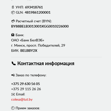
📄 УНП:
693418761
📦 GLN:
4819861200001
💳 Расчетный счет (BYN):
BY88BELB3013001KGG0010226000
🏦 Банк:
ОАО «Банк БелВЭБ»
г. Минск, просп. Победителей, 29
БИК:
BELBBY2X
📞 Контактная информация
📲 Заказ по телефону:
+375 29 630 56 05
+375 29 115 26 26
✉️ Email:
colesa@tut.by
🕘 Прием заказов: