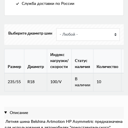
Служба доставки по России
Выберите диаметр шин
Индекс
нагрузки/
Статус
Размер
Диаметр
скорости
наличия
Количество
Ц
В
2
235/55
R18
100/V
10
наличии
Описание
Летняя шина Belshina Artmotion HP Asymmetric предназначена
для использования в автомобилях "представительского"