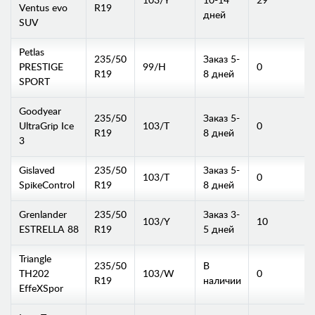
103/Y
10-14
29
Ventus evo
R19
дней
SUV
Petlas
235/50
Заказ 5-
PRESTIGE
99/H
0
R19
8 дней
SPORT
Goodyear
235/50
Заказ 5-
UltraGrip Ice
103/T
0
R19
8 дней
3
Gislaved
235/50
Заказ 5-
103/T
0
SpikeControl
R19
8 дней
Grenlander
235/50
Заказ 3-
103/Y
10
ESTRELLA 88
R19
5 дней
Triangle
235/50
В
TH202
103/W
0
R19
наличии
EffeXSpor