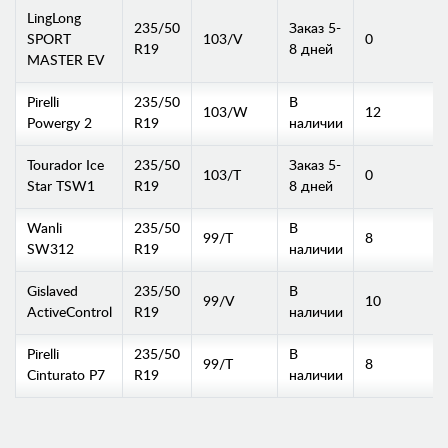
LingLong
235/50
Заказ 5-
SPORT
103/V
0
R19
8 дней
MASTER EV
Pirelli
235/50
В
103/W
12
Powergy 2
R19
наличии
Tourador Ice
235/50
Заказ 5-
103/T
0
Star TSW1
R19
8 дней
Wanli
235/50
В
99/T
8
SW312
R19
наличии
Gislaved
235/50
В
99/V
10
ActiveControl
R19
наличии
Pirelli
235/50
В
99/T
8
Cinturato P7
R19
наличии