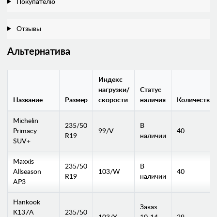
Покупателю
Отзывы
Альтернатива
Индекс
нагрузки/
Статус
Название
Размер
скорости
наличия
Количество
Michelin
235/50
В
Primacy
99/V
40
R19
наличии
SUV+
Maxxis
235/50
В
Allseason
103/W
40
R19
наличии
AP3
Hankook
Заказ
K137A
235/50