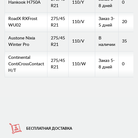
Hankook H750A
110/Y
0
R21
8 дней
RoadX RXFrost
275/45
Заказ 3-
110/V
20
WU02
R21
5 дней
Austone Nixia
275/45
В
110/V
35
Winter Pro
R21
наличии
Continental
275/45
Заказ 5-
ContiCrossContact
110/W
0
R21
8 дней
H/T
БЕСПЛАТНАЯ ДОСТАВКА