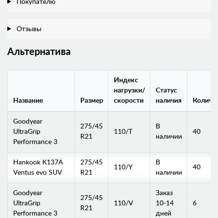
Покупателю
Отзывы
Альтернатива
Индекс
нагрузки/
Статус
Название
Размер
скорости
наличия
Количе
Goodyear
275/45
В
UltraGrip
110/T
40
R21
наличии
Performance 3
Hankook K137A
275/45
В
110/Y
40
Ventus evo SUV
R21
наличии
Goodyear
Заказ
275/45
UltraGrip
110/V
10-14
6
R21
Performance 3
дней