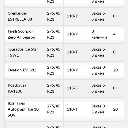
R21
8 дней
Grenlander
275/45
Заказ 5-
110/Y
0
ESTRELLA 88
R21
8 дней
Pirelli Scorpion
275/45
В
110/Y
4
Zero All Season
R21
наличии
Tourador Ice Star
275/45
Заказ 5-
110/T
0
TSW1
R21
8 дней
275/45
Заказ 3-
Ovation EV-882
110/Y
20
R21
5 дней
Roadcruza
275/45
Заказ 5-
113/S
0
RA1100
R21
8 дней
Ikon Tires
275/45
Заказ 3-
Autograph Ice 10
110/T
20
R21
5 дней
SUV
275/45
Заказ 5-