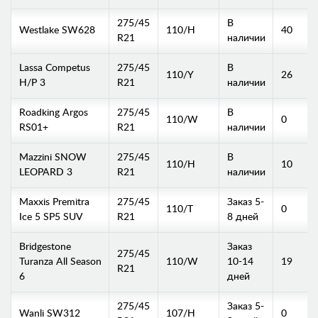
275/45
В
Westlake SW628
110/H
40
R21
наличии
Lassa Competus
275/45
В
110/Y
26
H/P 3
R21
наличии
Roadking Argos
275/45
В
110/W
0
RS01+
R21
наличии
Mazzini SNOW
275/45
В
110/H
10
LEOPARD 3
R21
наличии
Maxxis Premitra
275/45
Заказ 5-
110/T
0
Ice 5 SP5 SUV
R21
8 дней
Bridgestone
Заказ
275/45
Turanza All Season
110/W
10-14
19
R21
6
дней
275/45
Заказ 5-
Wanli SW312
107/H
0