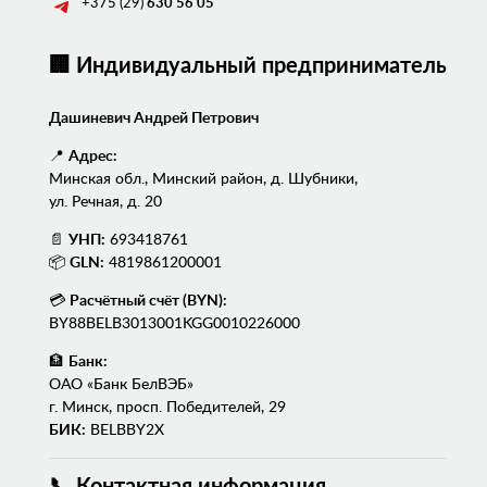
+375 (29)
630 56 05
🏢 Индивидуальный предприниматель
Дашиневич Андрей Петрович
📍
Адрес:
Минская обл., Минский район, д. Шубники,
ул. Речная, д. 20
📄
УНП:
693418761
📦
GLN:
4819861200001
💳
Расчётный счёт (BYN):
BY88BELB3013001KGG0010226000
🏦
Банк:
ОАО «Банк БелВЭБ»
г. Минск, просп. Победителей, 29
БИК:
BELBBY2X
📞 Контактная информация