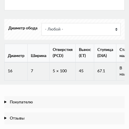
Диаметр обода
Отверстия
Вынос
Ступица
Стат
Диаметр
Ширина
(PCD)
(ET)
(DIA)
нали
В
16
7
5 × 100
45
67.1
нали
Покупателю
Отзывы