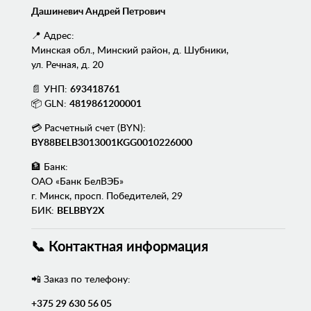
Дашиневич Андрей Петрович
📍 Адрес:
Минская обл., Минский район, д. Шубники,
ул. Речная, д. 20
📄 УНП:
693418761
📦 GLN:
4819861200001
💳 Расчетный счет (BYN):
BY88BELB3013001KGG0010226000
🏦 Банк:
ОАО «Банк БелВЭБ»
г. Минск, просп. Победителей, 29
БИК:
BELBBY2X
📞 Контактная информация
📲 Заказ по телефону:
+375 29 630 56 05