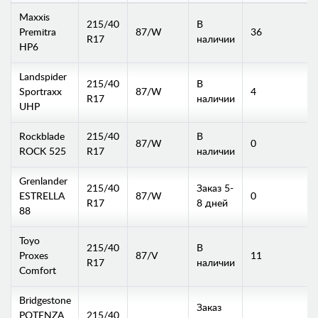
Maxxis
215/40
В
Premitra
87/W
36
R17
наличии
HP6
Landspider
215/40
В
Sportraxx
87/W
4
R17
наличии
UHP
Rockblade
215/40
В
87/W
0
ROCK 525
R17
наличии
Grenlander
215/40
Заказ 5-
ESTRELLA
87/W
0
R17
8 дней
88
Toyo
215/40
В
Proxes
87/V
11
R17
наличии
Comfort
Bridgestone
Заказ
POTENZA
215/40