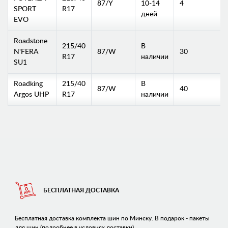
87/Y
10-14
4
SPORT
R17
дней
EVO
Roadstone
215/40
В
N'FERA
87/W
30
R17
наличии
SU1
Roadking
215/40
В
87/W
40
Argos UHP
R17
наличии
БЕСПЛАТНАЯ ДОСТАВКА
Бесплатная доставка комплекта шин по Минску. В подарок - пакеты
для шин (подробнее в условиях доставки)