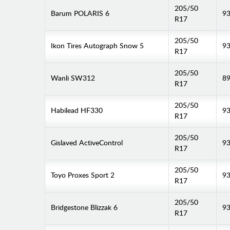
205/50
Barum POLARIS 6
9
R17
205/50
Ikon Tires Autograph Snow 5
93
R17
205/50
Wanli SW312
89
R17
205/50
Habilead HF330
9
R17
205/50
Gislaved ActiveControl
9
R17
205/50
Toyo Proxes Sport 2
93
R17
205/50
Bridgestone Blizzak 6
9
R17