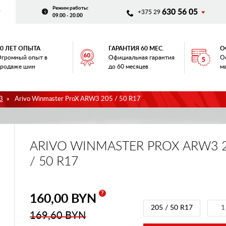
Режим работы
:
630 56 05
+375 29
09.00 - 20.00
20 ЛЕТ ОПЫТА
ГАРАНТИЯ 60 МЕС.
О
громный опыт в
Официальная гарантия
О
родаже шин
до 60 месяцев
м
3
Arivo Winmaster ProX ARW3 205 / 50 R17
ARIVO WINMASTER PROX ARW3 
/ 50 R17
?
160,00 BYN
205 / 50 R17
169,60 BYN