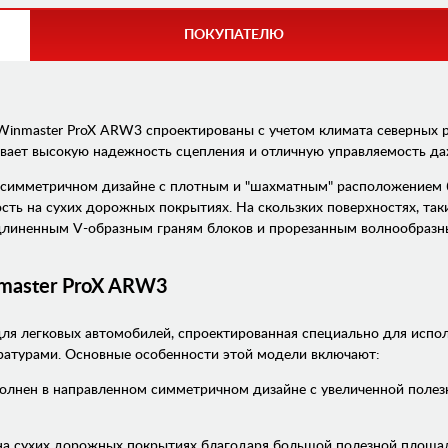
ПОКУПАТЕЛЮ
Winmaster ProX ARW3 спроектированы с учетом климата северных р
ивает высокую надежность сцепления и отличную управляемость да
 симметричном дизайне с плотным и "шахматным" расположением 
ть на сухих дорожных покрытиях. На скользких поверхностях, таки
удлиненным V-образным граням блоков и прорезанным волнообраз
master ProX ARW3
для легковых автомобилей, спроектированная специально для испол
ературами. Основные особенности этой модели включают:
олнен в направленном симметричном дизайне с увеличенной поле
на сухих дорожных покрытиях благодаря большой полезной площад