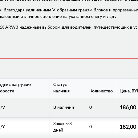
ях: благодаря удлиненным V-образным граням блоков и прорезан
ивающими отличное сцепление на укатанном снегу и льду.
ProX ARW3 надежным выбором для водителей, путешествующих в усл
декс нагрузки/
Статус
орости
наличия
Количество
Цена, BY
186,00
3/V
В наличии
0
Заказ 5-8
182,00
/Y
0
дней