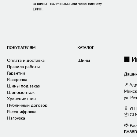
за шины - наличными или через систему
ЕРИП.
ПОКУПАТЕЛЯМ
КАТАЛОГ
🏢 
Оплата и доставка
Шины
Правила работы
Гарантии
Дашин
Рассрочка
📍 Адр
Шины под заказ
Минска
Шиномонтаж
ул. Реч
Хранение шин
Публичный договор
📄 УН
Рассшифровка
📦 GL
Нагрузка
💳 Рас
BY88B