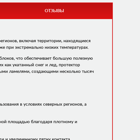
ОТЗЫВЫ
егионов, включая территории, находящиеся
же при экстремально низких температурах.
блоков, что обеспечивает большую полезную
х как укатанный снег и лед, протектор
ными ламелями, создающими несколько тысяч
ьзования в условиях северных регионов, а
зной площадью благодаря плотному и
и и увеличенному пятну контакта.