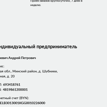
Приём заказов круглосуточно, 7 дней в
неделю.
Индивидуальный предприниматель
евич Андрей Петрович
ес:
я обл., Минский район, д. Шубники,
ная, д. 20
П:
693418761
N:
4819861200001
четный счет (BYN):
ELB3013001KGG0010226000