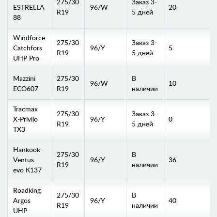
275/30
Заказ 3-
ESTRELLA
96/W
20
R19
5 дней
88
Windforce
275/30
Заказ 3-
Catchfors
96/Y
5
R19
5 дней
UHP Pro
Mazzini
275/30
В
96/W
10
ECO607
R19
наличии
Tracmax
275/30
Заказ 3-
X-Privilo
96/Y
0
R19
5 дней
TX3
Hankook
275/30
В
Ventus
96/Y
36
R19
наличии
evo K137
Roadking
275/30
В
Argos
96/Y
40
R19
наличии
UHP