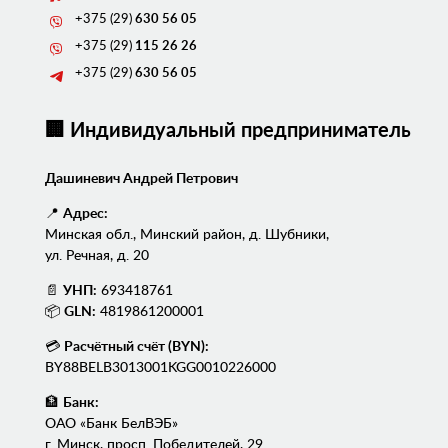
+375 (29)
630 56 05
+375 (29)
115 26 26
+375 (29)
630 56 05
🏢 Индивидуальный предприниматель
Дашиневич Андрей Петрович
📍
Адрес:
Минская обл., Минский район, д. Шубники,
ул. Речная, д. 20
📄
УНП:
693418761
📦
GLN:
4819861200001
💳
Расчётный счёт (BYN):
BY88BELB3013001KGG0010226000
🏦
Банк:
ОАО «Банк БелВЭБ»
г. Минск, просп. Победителей, 29