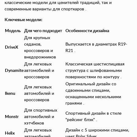
классические модели для ценителей традиций, так и
современные варианты для спорткаров .
Ключевые модели:
Модель
Для чего подходит
Особенности дизайна
Для крупных
седанов,
Выпускается в диаметрах R19-
DriveX
кроссоверов и
R21 .
внедорожников
Для легковых
Классическая шестиспицевая
Dynamite
автомобилей и
структура с шлифованными
кроссоверов
поверхностями по контуру .
Оригинальный дизайн со
Для легковых
сдвоенными спицами,
Ikenu
автомобилей и
оснащенными несколькими
кроссоверов
гранями .
Для спортивных
Спортивный дизайн в стиле
Monstr
автомобилей и
"рейсинг блэк" .
хэтчбеков
Для легковых
Дизайн с 5 широкими спицами,
Helix
автомобилей
цвет Polar Silver .