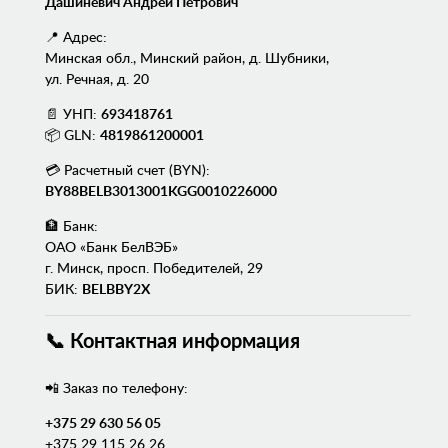
Дашиневич Андрей Петрович
📍 Адрес:
Минская обл., Минский район, д. Шубники,
ул. Речная, д. 20
📄 УНП:
693418761
📦 GLN:
4819861200001
💳 Расчетный счет (BYN):
BY88BELB3013001KGG0010226000
🏦 Банк:
ОАО «Банк БелВЭБ»
г. Минск, просп. Победителей, 29
БИК:
BELBBY2X
📞 Контактная информация
📲 Заказ по телефону:
+375 29 630 56 05
+375 29 115 26 26