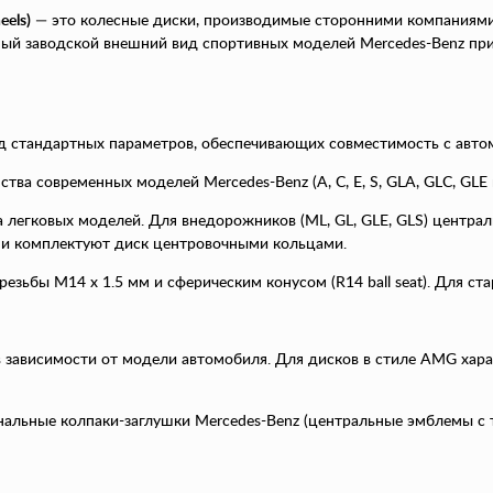
eels)
— это колесные диски, производимые сторонними компаниями
ный заводской внешний вид спортивных моделей Mercedes-Benz при
д стандартных параметров, обеспечивающих совместимость с авто
ва современных моделей Mercedes-Benz (A, C, E, S, GLA, GLC, GLE и
а легковых моделей. Для внедорожников (ML, GL, GLE, GLS) централ
 и комплектуют диск центровочными кольцами.
зьбы M14 x 1.5 мм и сферическим конусом (R14 ball seat). Для ст
, в зависимости от модели автомобиля. Для дисков в стиле AMG ха
альные колпаки-заглушки Mercedes-Benz (центральные эмблемы с т