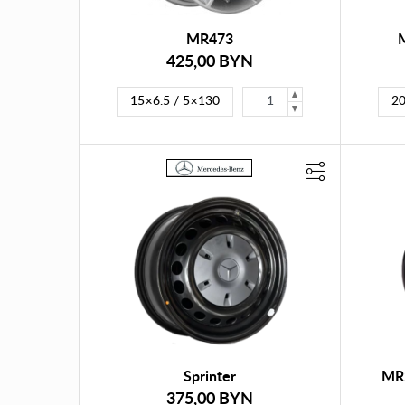
MR473
425,00 BYN
15×6.5 / 5×130
20
Sprinter
MR
375,00 BYN