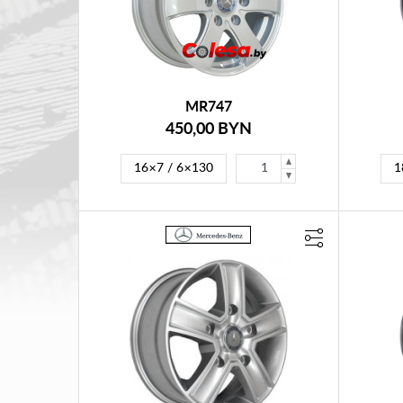
MR747
450,00 BYN
16×7 / 6×130
1