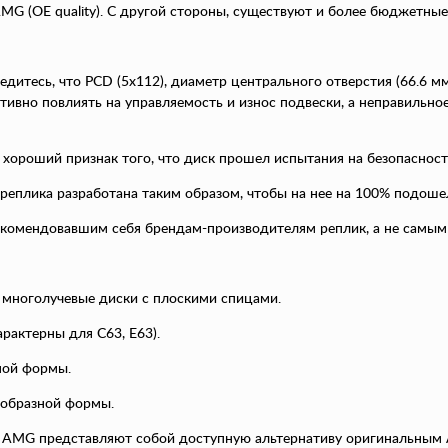
G (OE quality). С другой стороны, существуют и более бюджетные 
едитесь, что PCD (5x112), диаметр центрального отверстия (66.6 м
ивно повлиять на управляемость и износ подвески, а неправильное
хороший признак того, что диск прошел испытания на безопасност
реплика разработана таким образом, чтобы на нее на 100% подоше
екомендовавшим себя брендам-производителям реплик, а не самы
ие многолучевые диски с плоскими спицами.
рактерны для C63, E63).
ной формы.
-образной формы.
nz AMG представляют собой доступную альтернативу оригинальным