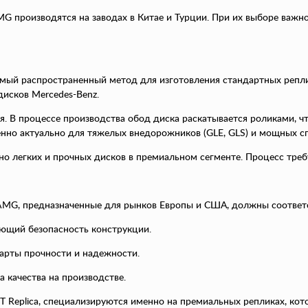
G производятся на заводах в Китае и Турции. При их выборе важно 
 Самый распространенный метод для изготовления стандартных репл
дисков Mercedes-Benz.
ия. В процессе производства обод диска раскатывается роликами, чт
енно актуально для тяжелых внедорожников (GLE, GLS) и мощных с
ьно легких и прочных дисков в премиальном сегменте. Процесс треб
 AMG, предназначенные для рынков Европы и США, должны соответ
ающий безопасность конструкции.
арты прочности и надежности.
 качества на производстве.
 ART Replica, специализируются именно на премиальных репликах, ко