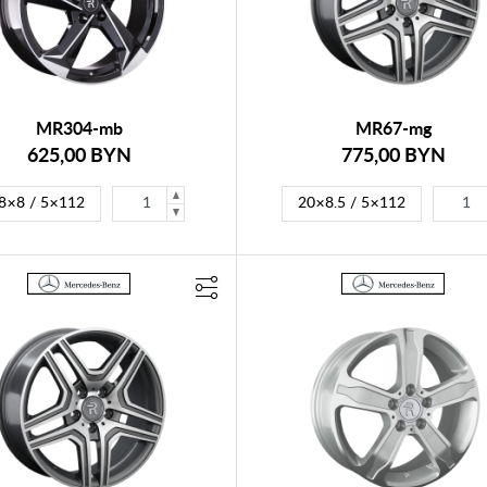
MR304-mb
MR67-mg
625,00 BYN
775,00 BYN
8×8 / 5×112
20×8.5 / 5×112