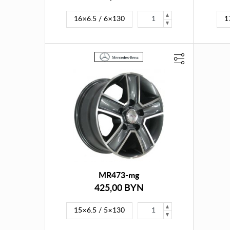
16×6.5 / 6×130
1
MR473-mg
425,00 BYN
15×6.5 / 5×130