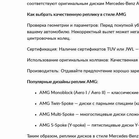
соответствуют оригинальным дискам Mercedes-Benz AM
Как выбрать качественную реплику в стиле AMG
Проверка геометрии и параметров: Перед покупкой уб
вашему автомобилю. Некорректный вылет может негат
центровочных колец.
Сертификация: Наличие сертификатов TUV или JWL — 
Использование оригинальных колпаков: Качественная 
Производитель: Отдавайте предпочтение хорошо зар
Популярные дизайны реплик AMG:
AMG Monoblock (Aero I / Aero II) — классическ
AMG Twin-Spoke — диски с парными спицами (ха
AMG Multi-Spoke — многоспицевые диски слож
AMG 5-Spoke (Y-spoke) — пятиспицевые диски Y
Таким образом, реплики дисков в стиле Mercedes-Be