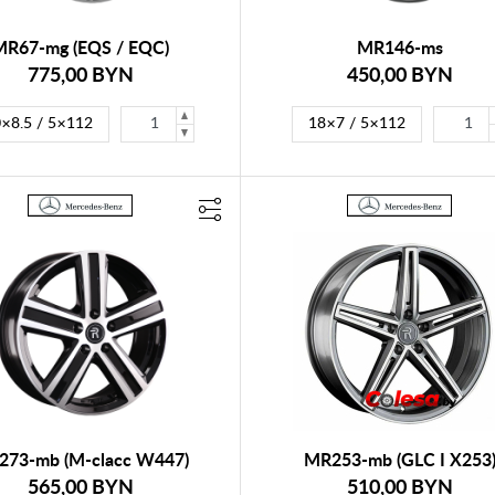
MR67-mg (EQS / EQC)
MR146-ms
775,00 BYN
450,00 BYN
×8.5 / 5×112
18×7 / 5×112
273-mb (М-clacc W447)
MR253-mb (GLC I X253
565,00 BYN
510,00 BYN