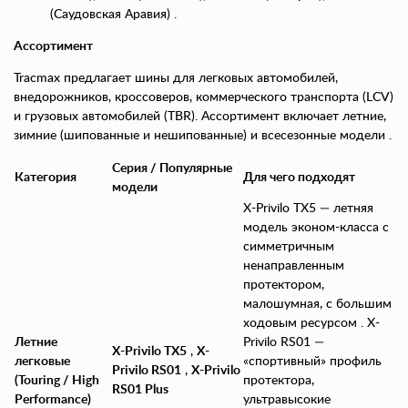
(Саудовская Аравия) .
Ассортимент
Tracmax предлагает шины для легковых автомобилей,
внедорожников, кроссоверов, коммерческого транспорта (LCV)
и грузовых автомобилей (TBR). Ассортимент включает летние,
зимние (шипованные и нешипованные) и всесезонные модели .
Серия / Популярные
Категория
Для чего подходят
модели
X-Privilo TX5 — летняя
модель эконом-класса с
симметричным
ненаправленным
протектором,
малошумная, с большим
ходовым ресурсом . X-
Летние
Privilo RS01 —
X-Privilo TX5
,
X-
легковые
«спортивный» профиль
Privilo RS01
,
X-Privilo
(Touring / High
протектора,
RS01 Plus
Performance)
ультравысокие