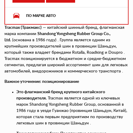
ПО МАРКЕ АВТО
Tracmax (Тракмакс)
— китайский шинный бренд, флагманская
марка компании
Shandong Yongsheng Rubber Group Co.,
Ltd.
(основана в 1986 году) . Группа является одним из
крупнейших производителей шин в провинции Шаньдун,
который также владеет брендами Rotalla, Roadking и Doupro .
Tracmax позиционируется в бюджетном и средне-бюджетном
сегментах, предлагая широкий ассортимент шин для легковых
автомобилей, внедорожников и коммерческого транспорта .
Важное уточнение: позиционирование
Это флагманский бренд крупного китайского
производителя.
Tracmax является одной из ключевых
марок Shandong Yongsheng Rubber Group, основанной в
1986 году в уезде Гуанжао (провинция Шаньдун, Китай),
которая стала первым предприятием по производству
легковых шин в провинции Шаньдун .