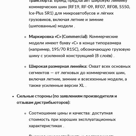
транспорта:
Бренд предлагает широкую линейку
коммерческих шин (RF19, RF-09, RF07, RF08, S550,
Ice-Plus SR1) для микроавтобусов и лёгких
грузовиков, включая летние и зимние
(шипованные) модели .
Маркировка «C» (Commercial):
Коммерческие
модели имеют букву «C» в конце типоразмера
(например, 195/70 R15C), обозначающую грузовую
шину с усиленной конструкцией (8 слоёв) .
Широкая размерная линейка:
Охват всех основных
сегментов — от легковых до коммерческих шин,
включая летние, зимние и всесезонные модели, а
также усиленные версии XL .
Сильные стороны (по заявлениям производителя и
отзывам дистрибьюторов):
Соотношение цены и качества: доступная
стоимость при хороших эксплуатационных
характеристиках .