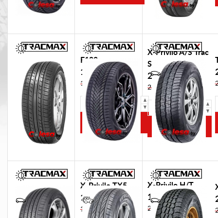
X-Privilo A/S Trac
F109
Saver
129,00 BYN
209,00 BYN
136,74 BYN
221,54 BYN
215
155 /
/
80
40
R13C
R17
X-Privilo H/T
X-Privilo TX5
196,00 BYN
137,00 BYN
207,76 BYN
145,22 BYN