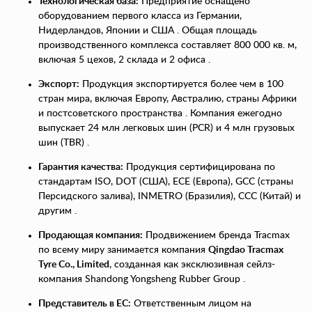
Технологическая база:
Предприятие оснащено
оборудованием первого класса из Германии,
Нидерландов, Японии и США . Общая площадь
производственного комплекса составляет 800 000 кв. м,
включая 5 цехов, 2 склада и 2 офиса .
Экспорт:
Продукция экспортируется более чем в 100
стран мира, включая Европу, Австралию, страны Африки
и постсоветского пространства . Компания ежегодно
выпускает 24 млн легковых шин (PCR) и 4 млн грузовых
шин (TBR) .
Гарантия качества:
Продукция сертифицирована по
стандартам ISO, DOT (США), ECE (Европа), GCC (страны
Персидского залива), INMETRO (Бразилия), CCC (Китай) и
другим .
Продающая компания:
Продвижением бренда Tracmax
по всему миру занимается компания
Qingdao Tracmax
Tyre Co., Limited
, созданная как эксклюзивная сейлз-
компания Shandong Yongsheng Rubber Group .
Представитель в ЕС:
Ответственным лицом на