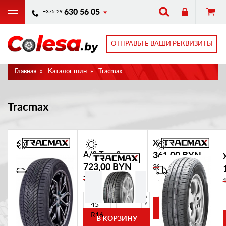
Перейти
630 56 05
+375 29
к
основному
содержанию
ОТПРАВЬТЕ ВАШИ РЕКВИЗИТЫ
Главная
Каталог шин
Tracmax
Tracmax
X-Privilo RS01
A/S Trac Saver
361,00 BYN
723,00 BYN
382,66 BYN
766,38 BYN
215
/
P
45
s
R16