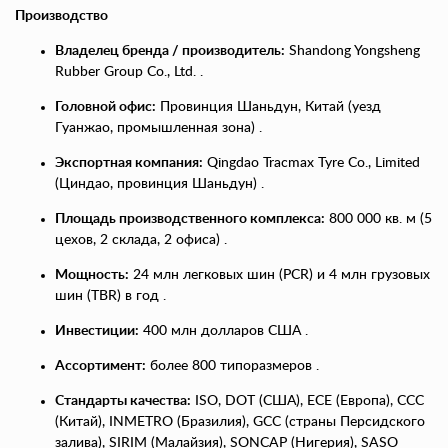
Производство
Владелец бренда / производитель:
Shandong Yongsheng
Rubber Group Co., Ltd. .
Головной офис:
Провинция Шаньдун, Китай (уезд
Гуанжао, промышленная зона) .
Экспортная компания:
Qingdao Tracmax Tyre Co., Limited
(Циндао, провинция Шаньдун) .
Площадь производственного комплекса:
800 000 кв. м (5
цехов, 2 склада, 2 офиса) .
Мощность:
24 млн легковых шин (PCR) и 4 млн грузовых
шин (TBR) в год .
Инвестиции:
400 млн долларов США .
Ассортимент:
более 800 типоразмеров .
Стандарты качества:
ISO, DOT (США), ECE (Европа), CCC
(Китай), INMETRO (Бразилия), GCC (страны Персидского
залива), SIRIM (Малайзия), SONCAP (Нигерия), SASO