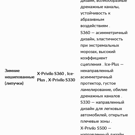
дизайн, волнообразные
дренажные каналы,
устойчивость к
абразивным
воздействиям .
S360 — асимметричный
дизайн, эластичность
при экстремальных
морозах, высокий
коэффициент
сцепления . Ice-Plus —
Зимние
ненаправленный
X-Privilo S360
,
Ice-
нешипованные
асимметричный
Plus
,
X-Privilo S330
(липучки)
протектор, густое
ламелирование, обилие
дренажных каналов .
S330 — направленный
дизайн для легковых
автомобилей, открытые
плечевые зоны .
X-Privilo S500 —
направленный дизайн