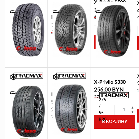
X-Privilo S500
174,00 BYN
Ice-Plus SR1
184,44 BYN
199,00 BYN
Please
P
210,94 BYN
select
s
X-Privilo S330
256,00 BYN
Ice-Plus
271,36 BYN
275
S210
/
217,00 BYN
55
230,02 BYN
R20