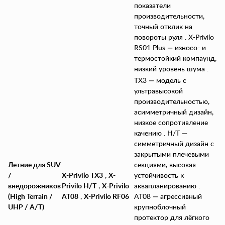
показатели
производительности,
точный отклик на
повороты руля . X-Privilo
RS01 Plus — износо- и
термостойкий компаунд,
низкий уровень шума .
TX3 — модель с
ультравысокой
производительностью,
асимметричный дизайн,
низкое сопротивление
качению . H/T —
симметричный дизайн с
закрытыми плечевыми
Летние для SUV
секциями, высокая
/
X-Privilo TX3
,
X-
устойчивость к
внедорожников
Privilo H/T
,
X-Privilo
аквапланированию .
(High Terrain /
AT08
,
X-Privilo RF06
AT08 — агрессивный
UHP / A/T)
крупноблочный
протектор для лёгкого