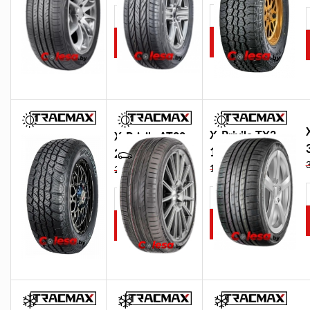
Please
Please
P
select
select
s
X-Privilo TX3
X-Privilo AT08
149,00 BYN
253,00 BYN
157,94 BYN
268,18 BYN
P
Please
Please
s
select
select