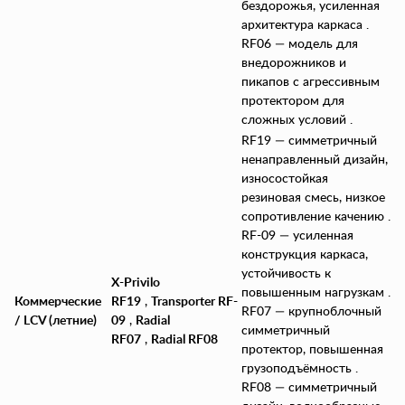
бездорожья, усиленная
архитектура каркаса .
RF06 — модель для
внедорожников и
пикапов с агрессивным
протектором для
сложных условий .
RF19 — симметричный
ненаправленный дизайн,
износостойкая
резиновая смесь, низкое
сопротивление качению .
RF-09 — усиленная
конструкция каркаса,
устойчивость к
X-Privilo
повышенным нагрузкам .
Коммерческие
RF19
,
Transporter RF-
RF07 — крупноблочный
/ LCV (летние)
09
,
Radial
симметричный
RF07
,
Radial RF08
протектор, повышенная
грузоподъёмность .
RF08 — симметричный