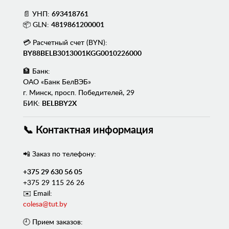
📄 УНП:
693418761
📦 GLN:
4819861200001
💳 Расчетный счет (BYN):
BY88BELB3013001KGG0010226000
🏦 Банк:
ОАО «Банк БелВЭБ»
г. Минск, просп. Победителей, 29
БИК:
BELBBY2X
📞 Контактная информация
📲 Заказ по телефону:
+375 29 630 56 05
+375 29 115 26 26
✉️ Email:
colesa@tut.by
🕘 Прием заказов: