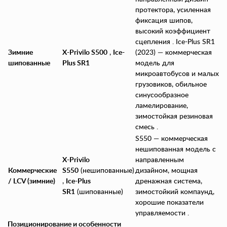
протектора, усиленная
фиксация шипов,
высокий коэффициент
сцепления . Ice-Plus SR1
Зимние
X-Privilo S500
,
Ice-
(2023) — коммерческая
шипованные
Plus SR1
модель для
микроавтобусов и малых
грузовиков, обильное
синусообразное
ламелирование,
зимостойкая резиновая
смесь .
S550 — коммерческая
нешипованная модель с
X-Privilo
направленным
Коммерческие
S550
(нешипованные)
дизайном, мощная
/ LCV (зимние)
,
Ice-Plus
дренажная система,
SR1
(шипованные)
зимостойкий компаунд,
хорошие показатели
управляемости .
Позиционирование и особенности