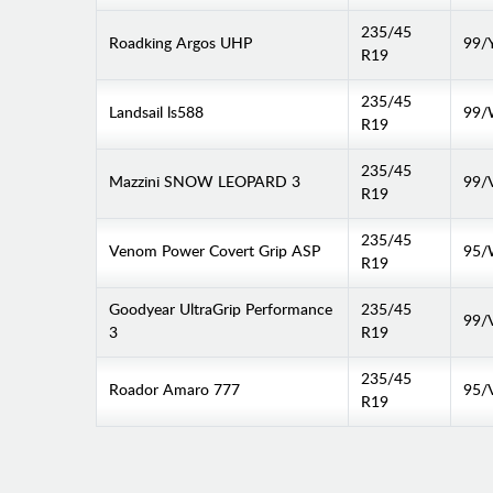
235/45
Roadking Argos UHP
99/
R19
235/45
Landsail ls588
99
R19
235/45
Mazzini SNOW LEOPARD 3
99/
R19
235/45
Venom Power Covert Grip ASP
95
R19
Goodyear UltraGrip Performance
235/45
99/
3
R19
235/45
Roador Amaro 777
95/
R19