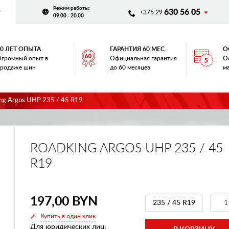
Режим работы
:
630 56 05
+375 29
09.00 - 20.00
20 ЛЕТ ОПЫТА
ГАРАНТИЯ 60 МЕС.
О
громный опыт в
Официальная гарантия
О
родаже шин
до 60 месяцев
м
ng Argos UHP 235 / 45 R19
ROADKING ARGOS UHP 235 / 45
R19
197,00 BYN
235 / 45 R19
Купить в один клик
Для юридических лиц: