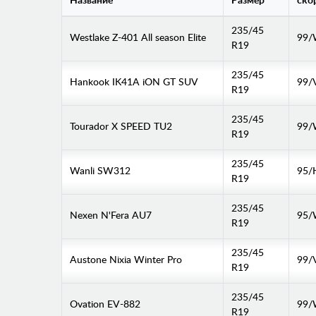
Название
Размер
ско
235/45
Westlake Z-401 All season Elite
99
R19
235/45
Hankook IK41A iON GT SUV
99/
R19
235/45
Tourador X SPEED TU2
99
R19
235/45
Wanli SW312
95/
R19
235/45
Nexen N'Fera AU7
95
R19
235/45
Austone Nixia Winter Pro
99/
R19
235/45
Ovation EV-882
99
R19