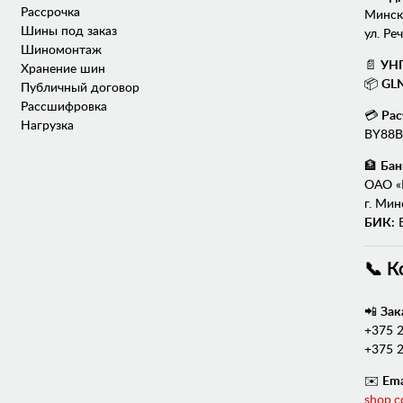
Рассрочка
Минска
Шины под заказ
ул. Реч
Шиномонтаж
📄
УН
Хранение шин
📦
GLN
Публичный договор
Рассшифровка
💳
Рас
Нагрузка
BY88B
🏦
Бан
ОАО «
г. Мин
БИК:
B
📞 К
📲
Зак
+375 2
+375 2
✉️
Ema
shop.c