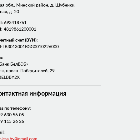
я обл., Минский район, д. Шубники,
ная, д. 20
П:
693418761
:
4819861200001
чётный счёт (BYN):
ELB3013001KGG0010226000
к:
Банк БелВЭБ»
ск, просп. Победителей, 29
ELBBY2X
онтактная информация
аз по телефону:
9 630 56 05
9 115 26 26
il:
olesa.by@gmail.com