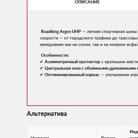
ОПИСАНИЕ
(АКТИВНАЯ
ВКЛАДКА)
Roadking Argos UHP
— летняя спортивная шина 
скорости — от городского трафика до трассовы
замедление как на сухом, так и на мокром асфал
Особенности:
✔
Асимметричный протектор
с крупными жёстк
✔
Центральная зона с объёмными дренажными 
✔
Оптимизированный каркас
— улучшенная упр
Альтернатива
Инд