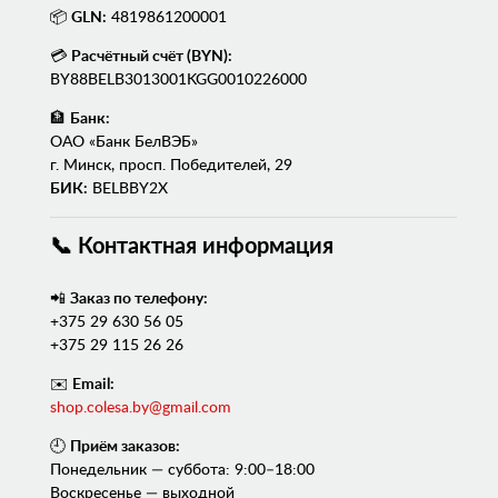
📦
GLN:
4819861200001
💳
Расчётный счёт (BYN):
BY88BELB3013001KGG0010226000
🏦
Банк:
ОАО «Банк БелВЭБ»
г. Минск, просп. Победителей, 29
БИК:
BELBBY2X
📞 Контактная информация
📲
Заказ по телефону:
+375 29 630 56 05
+375 29 115 26 26
✉️
Email:
shop.colesa.by@gmail.com
🕘
Приём заказов:
Понедельник — суббота: 9:00–18:00
Воскресенье — выходной