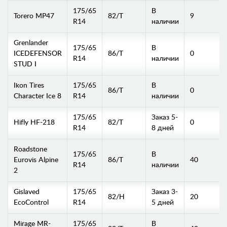
175/65
В
Torero MP47
82/T
9
R14
наличии
Grenlander
175/65
В
ICEDEFENSOR
86/T
0
R14
наличии
STUD I
Ikon Tires
175/65
В
86/T
0
Character Ice 8
R14
наличии
175/65
Заказ 5-
Hifly HF-218
82/T
0
R14
8 дней
Roadstone
175/65
В
Eurovis Alpine
86/T
40
R14
наличии
2
Gislaved
175/65
Заказ 3-
82/H
20
EcoControl
R14
5 дней
Mirage MR-
175/65
В