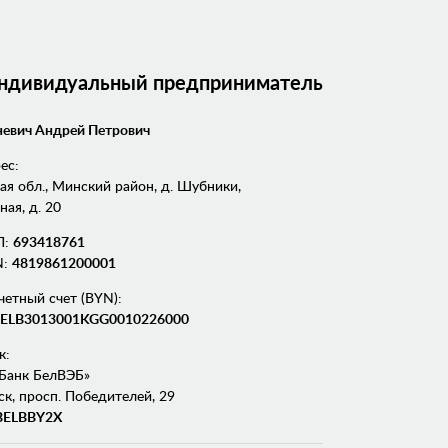
Индивидуальный предприниматель
евич Андрей Петрович
ес:
я обл., Минский район, д. Шубники,
ная, д. 20
П:
693418761
N:
4819861200001
четный счет (BYN):
ELB3013001KGG0010226000
к:
Банк БелВЭБ»
ск, просп. Победителей, 29
BELBBY2X