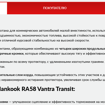
ПОКУПАТЕЛЮ
отана для коммерческих автомобилей малой вместимости, исполь
подъемностью, экономичностью топлива, высокой стойкостью к по
и отличной курсовой стабильностью на высокой скорости.
ентами, образующими комбинацию из
четырех широких продольных
еречные кромки
, которые обеспечивают высокую тягу и эффективн
оженным по всему протектору, с удлиненными изогнутыми гранями
гах.
ительные слои корда
, повышающие устойчивость этих участков к 
к неравномерного истирания протектора, увеличивая срок службы 
ankook RA58 Vantra Transit
:
анями
— улучшенное сцепление и эффективность торможения на мо