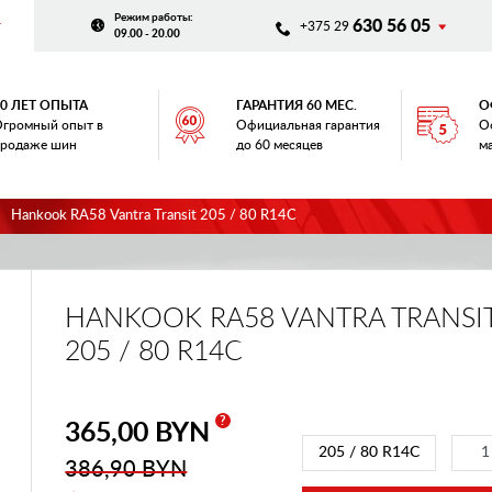
Режим работы
:
630 56 05
+375 29
09.00 - 20.00
20 ЛЕТ ОПЫТА
ГАРАНТИЯ 60 МЕС.
О
громный опыт в
Официальная гарантия
О
родаже шин
до 60 месяцев
м
Hankook RA58 Vantra Transit 205 / 80 R14C
HANKOOK RA58 VANTRA TRANSI
205 / 80 R14C
?
365,00 BYN
205 / 80 R14C
386,90 BYN