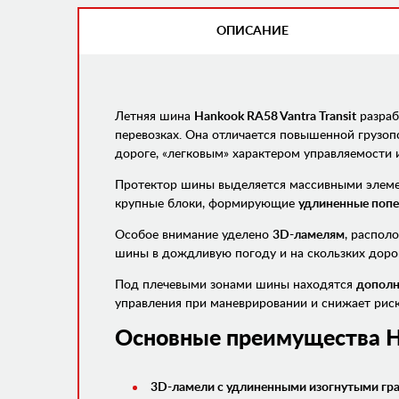
ОПИСАНИЕ
(АКТИВНАЯ
ВКЛАДКА)
Летняя шина
Hankook RA58 Vantra Transit
разраб
перевозках. Она отличается повышенной грузо
дороге, «легковым» характером управляемости 
Протектор шины выделяется массивными элем
крупные блоки, формирующие
удлиненные поп
Особое внимание уделено
3D-ламелям
, распол
шины в дождливую погоду и на скользких доро
Под плечевыми зонами шины находятся
дополн
управления при маневрировании и снижает рис
Основные преимущества
H
3D-ламели с удлиненными изогнутыми гр