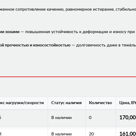
енное сопротивление качению, равномерное истирание, стабильное
ми зонами
— повышенная устойчивость к деформации и износу при
ой прочностью и износостойкостью
— долговечность даже в тяжёлы
кс нагрузки/скорости
Статус наличия
Количество
Цена, B
170,0
S
В наличии
0
161,0
R
В наличии
20