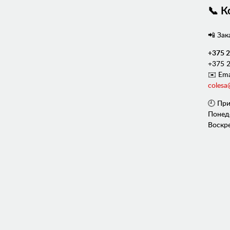
📞 К
📲 Зак
+375 2
+375 2
✉️ Ema
colesa
🕘 При
Понед
Воскр