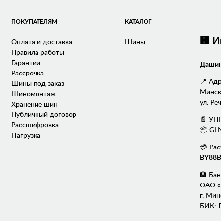
ПОКУПАТЕЛЯМ
КАТАЛОГ
🏢 
Оплата и доставка
Шины
Правила работы
Гарантии
Дашин
Рассрочка
📍 Адр
Шины под заказ
Минска
Шиномонтаж
ул. Реч
Хранение шин
Публичный договор
📄 УН
Рассшифровка
📦 GL
Нагрузка
💳 Рас
BY88B
🏦 Бан
ОАО «
г. Мин
БИК: