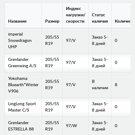
Индекс
нагрузки/
Статус
Название
Размер
скорости
наличия
Количест
imperial
205/55
Заказ 5-
Snowdragon
97/V
0
R19
8 дней
UHP
Grenlander
205/55
Заказ 5-
97/V
0
Greenwing A/S
R19
8 дней
Yokohama
205/55
В
Bluearth*Winter
97/V
8
R19
наличии
V906
LingLong Sport
205/55
Заказ 5-
97/V
0
Master C/S
R19
8 дней
Grenlander
205/55
Заказ 5-
97/W
0
ESTRELLA 88
R19
8 дней