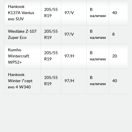
Hankook
205/55
В
K137A Ventus
97/V
40
R19
наличии
evo SUV
Westlake Z-107
205/55
В
97/V
8
Zuper Eco
R19
наличии
Kumho
205/55
В
Wintercraft
97/H
20
R19
наличии
WP52+
Hankook
205/55
В
Winter i*cept
97/H
40
R19
наличии
evo 4 W340