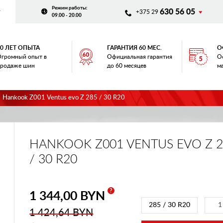
Режим работы
:
630 56 05
+375 29
09.00 - 20.00
20 ЛЕТ ОПЫТА
ГАРАНТИЯ 60 МЕС.
О
громный опыт в
Официальная гарантия
О
родаже шин
до 60 месяцев
м
Hankook Z001 Ventus evo Z 285 / 30 R20
HANKOOK Z001 VENTUS EVO Z 2
/ 30 R20
?
1 344,00 BYN
285 / 30 R20
1 424,64 BYN