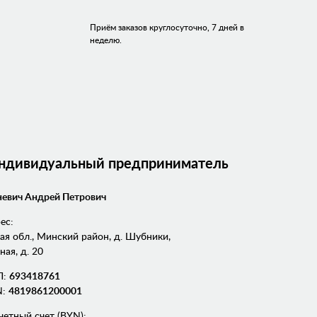
Приём заказов круглосуточно, 7 дней в
неделю.
Индивидуальный предприниматель
евич Андрей Петрович
ес:
я обл., Минский район, д. Шубники,
ная, д. 20
П:
693418761
N:
4819861200001
четный счет (BYN):