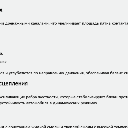
х
ми дренажными каналами, что увеличивает площадь пятна контакта
а;
ках.
я и углубляются по направлению движения, обеспечивая баланс сц
 сцепления
 усиливающие ребра жесткости, которые стабилизируют блоки пр
и устойчивость автомобиля в динамических режимах.
д с сочетанием жидкой смолы и твердой смолы с высокой темпера