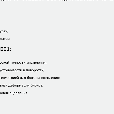
урах;
рытии.
Z001:
сокой точности управления;
устойчивости в поворотах;
геометрией для баланса сцепления;
льная деформация блоков;
овня сцепления.