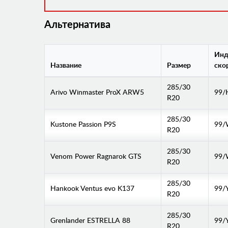
Альтернатива
Инд
Название
Размер
ско
285/30
Arivo Winmaster ProX ARW5
99/
R20
285/30
Kustone Passion P9S
99
R20
285/30
Venom Power Ragnarok GTS
99
R20
285/30
Hankook Ventus evo K137
99/
R20
285/30
Grenlander ESTRELLA 88
99/
R20