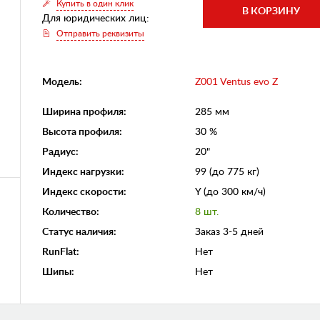
Купить в один клик
Для юридических лиц:
Отправить реквизиты
Модель:
Z001 Ventus evo Z
Ширина профиля
:
285 мм
Высота профиля
:
30 %
Радиус
:
20"
Индекс нагрузки
:
99 (до 775 кг)
Индекс скорости
:
Y (до 300 км/ч)
Количество
:
8 шт.
Статус наличия
:
Заказ 3-5 дней
RunFlat
:
Нет
Шипы
:
Нет