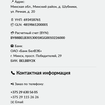
📍 Адрес:
Минская обл., Минский район, д. Шубники,
ул. Речная, д. 20
📄 УНП:
693418761
📦 GLN:
4819861200001
💳 Расчетный счет (BYN):
BY88BELB3013001KGG0010226000
🏦 Банк:
ОАО «Банк БелВЭБ»
г. Минск, просп. Победителей, 29
БИК:
BELBBY2X
📞 Контактная информация
📲 Заказ по телефону:
+375 29 630 56 05
+375 29 115 26 26
✉️ Email: