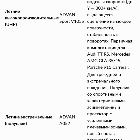
индексы скорости (до
Y — 300+ км/ч),
Летние
ADVAN
выдающееся
высокопроизводительные
Sport V105S
сцепление на мокрой
(UHP)
поверхности,
стабильность в
поворотах. Первичная
комплектация для
Audi TT RS, Mercedes-
AMG GLA 35/45,
Porsche 911 Carrera .
Для трек-дней и
экстремального
вождения. Полуслик
со спортивными
характеристиками,
асимметричный
протектор с
Летние экстремальные
ADVAN
усиленными
(полуслик)
A052
плечевыми зонами,
новый состав