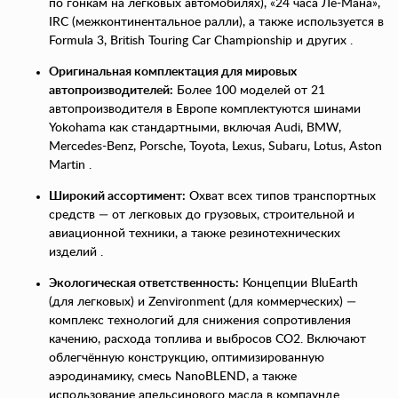
по гонкам на легковых автомобилях), «24 часа Ле-Мана»,
IRC (межконтинентальное ралли), а также используется в
Formula 3, British Touring Car Championship и других .
Оригинальная комплектация для мировых
автопроизводителей:
Более 100 моделей от 21
автопроизводителя в Европе комплектуются шинами
Yokohama как стандартными, включая Audi, BMW,
Mercedes-Benz, Porsche, Toyota, Lexus, Subaru, Lotus, Aston
Martin .
Широкий ассортимент:
Охват всех типов транспортных
средств — от легковых до грузовых, строительной и
авиационной техники, а также резинотехнических
изделий .
Экологическая ответственность:
Концепции BluEarth
(для легковых) и Zenvironment (для коммерческих) —
комплекс технологий для снижения сопротивления
качению, расхода топлива и выбросов CO2. Включают
облегчённую конструкцию, оптимизированную
аэродинамику, смесь NanoBLEND, а также
использование апельсинового масла в компаунде .