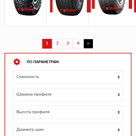
R17
Нумерация
1
2
3
4
››
Текущая
Page
Page
Page
Следующая
страниц
страница
страница
ПО ПАРАМЕТРАМ