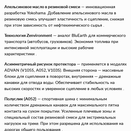
Апельсиновое масло в резиновой смеси
— инновационная
разработка Yokohama. Добавление апельсинового масла в
резиновую смесь улучшает эластичность и сцепление, снижая
при этом зависимость от нефтехимического сырья .
Технология Zenvironment
— аналог BluEarth для коммерческого
транспорта (автобусов, грузовиков). Экономия топлива при
интенсивной эксплуатации и высокие рабочие
характеристики .
Асимметричный рисунок протектора
— применяется в моделях
ADVAN (V105S, A052, V103S). Внешняя сторона — массивные
блоки для сцепления в поворотах, внутренняя — дренажные
канавки для отвода воды. Обеспечивает стабильность на
высоких скоростях и уверенное сцепление в любых условиях .
Полуслик (A052)
— спортивная шина с минимальным
количеством дренажных канавок для максимального пятна
контакта на сухом покрытии. Усиленные плечевые зоны и
специальный состав резиновой смеси для экстремальных
нагрузок на треке. При этом разрешена для использования на
дорогах общего пользования .