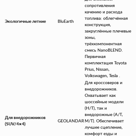
сопротивления
качению и расхода
топлива: облегчённая
Экологичные летние
BluEarth
конструкция,
закруглённые плечевые
зоны,
трёхкомпонентная
смесь NanoBLEND.
Первичная
комплектация Toyota
Prius, Nissan,
Volkswagen, Tesla .
Для кроссоверов и
внедорожников.
Охватывает как
шоссейные модели
(H/T), так и
внедорожные (A/T,
Для внедорожников
GEOLANDAR
M/T). Обеспечивает
(SUV/4×4)
лучшее сцепление,
комфорт езды и