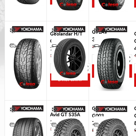
G91AV
Geolandar H/T
353,00 BYN
G038
374,18 BYN
1 041,00 BYN
225
1 103,46 BYN
/
265
65
/
R17
60
R18
Geolandar M/T
Avid GT S35A
G003
1 358,00 BYN
770,00 BYN
1 439,48 BYN
816,20 BYN
235